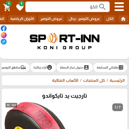
0
0
search
shopping_cart
favorite
home
الكل
عروض التوفير - رجال
عروض التوفير
الأوزان الرياضية
الم
commute
emoji_emotions
account_box
ballot
طلباتي السابقة
دخول تجار الجملة
آراء زبائننا
مناطق التوصيل
الرئيسية
كل المنتجات
الألعاب القتالية
تارجيت يد تايكواندو
1 / 7