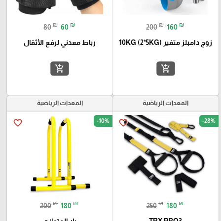
₪
₪
₪
₪
80
60
200
160
زوج دامبلز متغير 10KG (2*5KG)
رباط معدني لرفع الأثقال
add_shopping_cart
add_shopping_cart
المعدات الرياضية
المعدات الرياضية
-10%
-28%
favorite_border
favorite_border
₪
₪
₪
₪
200
180
250
180