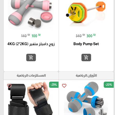
₪
₪
₪
₪
140
100
340
300
Body Pump Set
زوج دامبلز متغير 4KG (2*2KG)
add_shopping_cart
add_shopping_cart
الأوزان الرياضية
المستلزمات الرياضية
-25%
-20%
favorite_border
favorite_border