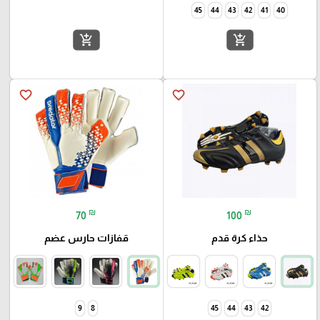
45
44
43
42
41
40
add_shopping_cart
add_shopping_cart
favorite_border
favorite_border
₪
₪
70
100
حذاء كرة قدم
قفازات حارس عضم
9
8
45
44
43
42