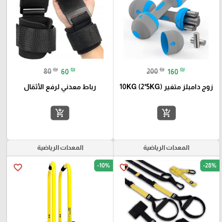
₪
₪
₪
₪
80
60
200
160
زوج دامبلز متغير 10KG (2*5KG)
رباط معدني لرفع الأثقال
add_shopping_cart
add_shopping_cart
المعدات الرياضية
المعدات الرياضية
-10%
-28%
favorite_border
favorite_border