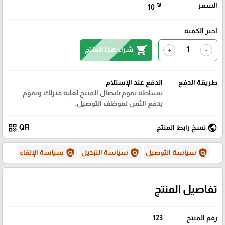
السعر
₪
10
اختر الكمية
shopping_cart
شراء هذا المنتج
+
-
طريقة الدفع
الدفع عند الإستلام
ببساطة نقوم بايصال المنتج لغاية منزلك وتقوم
بدفع الثمن لموظف التوصيل.
qr_code
public
نسخ رابط المنتج
QR
policy
policy
policy
سياسة التوصيل
سياسة التبديل
سياسة الإلغاء
تفاصيل المنتج
رقم المنتج
123