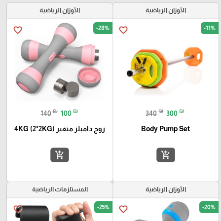
الأوزان الرياضية
الأوزان الرياضية
-28%
-11%
favorite_border
favorite_border
₪
₪
₪
₪
140
100
340
300
Body Pump Set
زوج دامبلز متغير 4KG (2*2KG)
add_shopping_cart
add_shopping_cart
الأوزان الرياضية
المستلزمات الرياضية
-25%
-20%
favorite_border
favorite_border