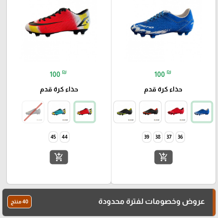
₪
₪
100
100
حذاء كرة قدم
حذاء كرة قدم
45
44
39
38
37
36
add_shopping_cart
add_shopping_cart
عروض وخصومات لفترة محدودة
40 منتج