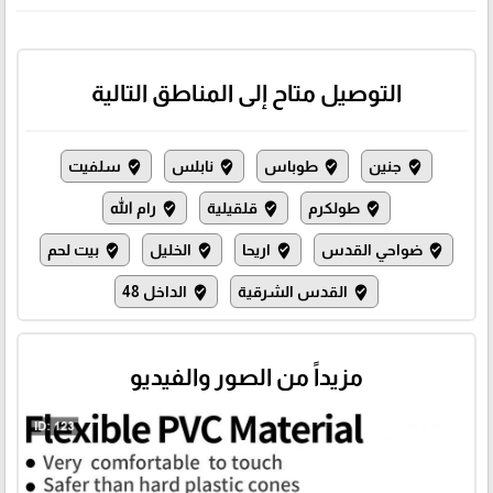
التوصيل متاح إلى المناطق التالية
جنين
طوباس
نابلس
سلفيت
where_to_vote
where_to_vote
where_to_vote
where_to_vote
طولكرم
قلقيلية
رام الله
where_to_vote
where_to_vote
where_to_vote
ضواحي القدس
اريحا
الخليل
بيت لحم
where_to_vote
where_to_vote
where_to_vote
where_to_vote
القدس الشرقية
الداخل 48
where_to_vote
where_to_vote
مزيداً من الصور والفيديو