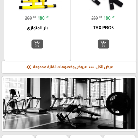
₪
₪
₪
₪
200
180
250
180
TRX PRO3
بار المتوازي
add_shopping_cart
add_shopping_cart
keyboard_double_arrow_left
more_horiz
عرض الكل
عروض وخصومات لفترة محدودة