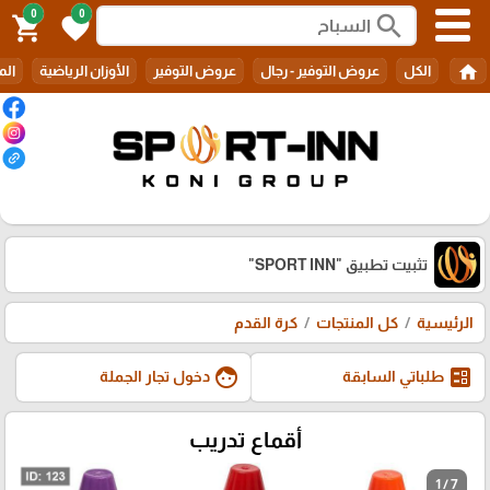
0
0
search
shopping_cart
favorite
home
الكل
عروض التوفير - رجال
عروض التوفير
الأوزان الرياضية
الم
تثبيت تطبيق
"SPORT INN"
الرئيسية
كل المنتجات
كرة القدم
face
ballot
طلباتي السابقة
دخول تجار الجملة
أقماع تدريب
1 / 7