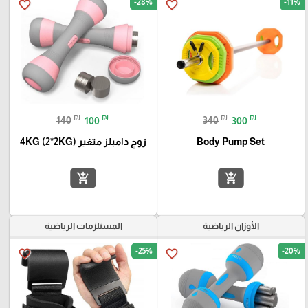
-28%
-11%
favorite_border
favorite_border
₪
₪
₪
₪
140
100
340
300
Body Pump Set
زوج دامبلز متغير 4KG (2*2KG)
add_shopping_cart
add_shopping_cart
الأوزان الرياضية
المستلزمات الرياضية
-25%
-20%
favorite_border
favorite_border