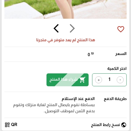
arrow_back_ios
arrow_forward_ios
favorite_border
هذا المنتج لم يعد متوفر في متجرنا
السعر
₪
0
اختر الكمية
shopping_cart
شراء هذا المنتج
+
-
طريقة الدفع
الدفع عند الإستلام
ببساطة نقوم بايصال المنتج لغاية منزلك وتقوم
بدفع الثمن لموظف التوصيل.
qr_code
public
نسخ رابط المنتج
QR