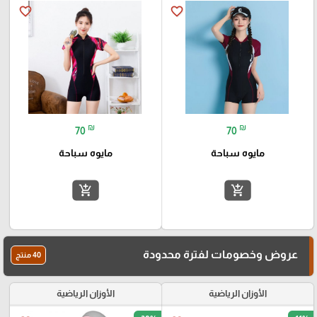
favorite_border
favorite_border
₪
₪
70
70
مايوه سباحة
مايوه سباحة
add_shopping_cart
add_shopping_cart
عروض وخصومات لفترة محدودة
40 منتج
الأوزان الرياضية
الأوزان الرياضية