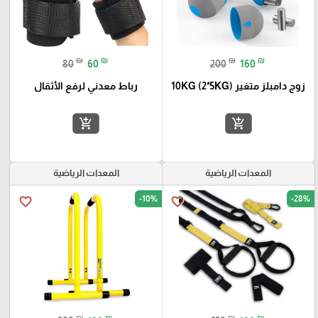
₪
₪
₪
₪
80
60
200
160
زوج دامبلز متغير 10KG (2*5KG)
رباط معدني لرفع الأثقال
add_shopping_cart
add_shopping_cart
المعدات الرياضية
المعدات الرياضية
-10%
-28%
favorite_border
favorite_border
₪
₪
₪
₪