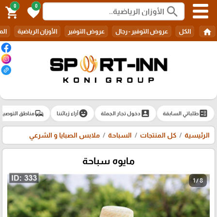
0
0
search
shopping_cart
favorite
home
الكل
عروض التوفير - رجال
عروض التوفير
الأوزان الرياضية
الم
commute
emoji_emotions
account_box
ballot
طلباتي السابقة
دخول تجار الجملة
آراء زبائننا
مناطق التوصيل
الرئيسية
كل المنتجات
السباحة
ملابس الصبايا و الشرعي
مايوه سباحة
1 / 8