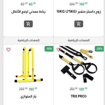
₪
₪
₪
₪
80
60
200
160
زوج دامبلز متغير 10KG (2*5KG)
رباط معدني لرفع الأثقال
add_shopping_cart
add_shopping_cart
المعدات الرياضية
المعدات الرياضية
-10%
-28%
favorite_border
favorite_border
₪
₪
₪
₪
200
180
250
180
TRX PRO3
بار المتوازي