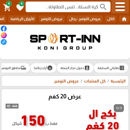
0
0
search
shopping_cart
favorite
home
الكل
عروض التوفير - رجال
عروض التوفير
الأوزان الرياضية
الم
commute
emoji_emotions
account_box
ballot
طلباتي السابقة
دخول تجار الجملة
آراء زبائننا
مناطق التوصيل
الرئيسية
كل المنتجات
عروض التوفير
عرض 20 كغم
1 / 1