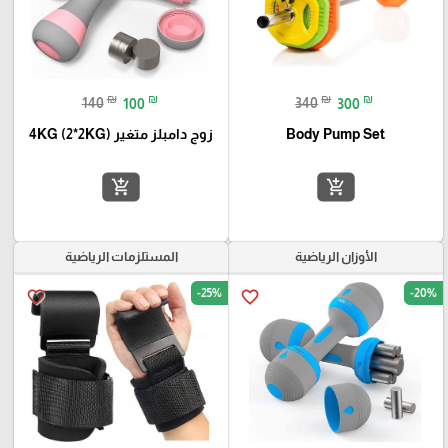
₪
₪
₪
₪
140
100
340
300
Body Pump Set
زوج دامبلز متغير 4KG (2*2KG)
add_shopping_cart
add_shopping_cart
الأوزان الرياضية
المستلزمات الرياضية
-25%
-20%
favorite_border
favorite_border