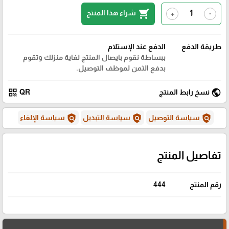
shopping_cart
شراء هذا المنتج
+
-
طريقة الدفع
الدفع عند الإستلام
ببساطة نقوم بايصال المنتج لغاية منزلك وتقوم
بدفع الثمن لموظف التوصيل.
qr_code
public
نسخ رابط المنتج
QR
policy
policy
policy
سياسة التوصيل
سياسة التبديل
سياسة الإلغاء
تفاصيل المنتج
رقم المنتج
444